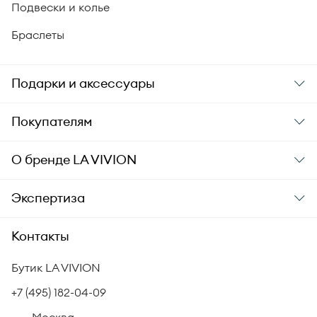
Подвески и колье
Браслеты
Подарки и аксессуары
Подарки
Покупателям
Подарочные карты
Заказ и оплата
О бренде
LA VIVION
Уход за украшениями
Доставка
О компании
Экспертиза
Аксессуары
Гарантия подлинности
История бренда
Академия LA VIVION
Контакты
Комплект документов
Новости
Происхождение бриллиантов
Политика возврата
Бутик LA VIVION
СМИ о нас
Статьи
Сертификация бриллиантов
+7 (495) 182-04-09
Корпоративный портал
Москва,