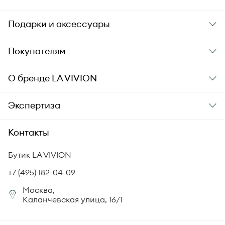
Подарки и аксессуары
Подарки
Покупателям
Подарочные карты
Заказ и оплата
О бренде
LA VIVION
Уход за украшениями
Доставка
О компании
Экспертиза
Аксессуары
Гарантия подлинности
История бренда
Академия LA VIVION
Контакты
Комплект документов
Новости
Происхождение бриллиантов
Политика возврата
Бутик LA VIVION
СМИ о нас
Статьи
Сертификация бриллиантов
+7 (495) 182-04-09
Корпоративный портал
Москва,
Юридическая информация
Каланчевская улица, 16/1
FAQ