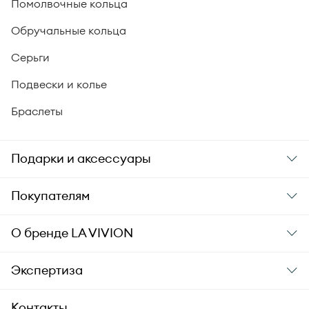
Помолвочные кольца
Обручальные кольца
Серьги
Подвески и колье
Браслеты
Подарки и аксессуары
Подарки
Покупателям
Подарочные карты
Заказ и оплата
О бренде
LA VIVION
Уход за украшениями
Доставка
О компании
Экспертиза
Аксессуары
Гарантия подлинности
История бренда
Академия LA VIVION
Контакты
Комплект документов