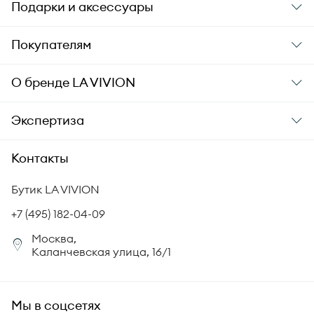
Подарки и аксессуары
Подарки
Покупателям
Подарочные карты
Заказ и оплата
О бренде
LA VIVION
Уход за украшениями
Доставка
О компании
Экспертиза
Аксессуары
Гарантия подлинности
История бренда
Академия LA VIVION
Контакты
Комплект документов
Новости
Происхождение бриллиантов
Политика возврата
Бутик LA VIVION
СМИ о нас
Статьи
Сертификация бриллиантов
+7 (495) 182-04-09
Корпоративный портал
Москва,
Юридическая информация
Каланчевская улица, 16/1
FAQ
Мы в соцсетях