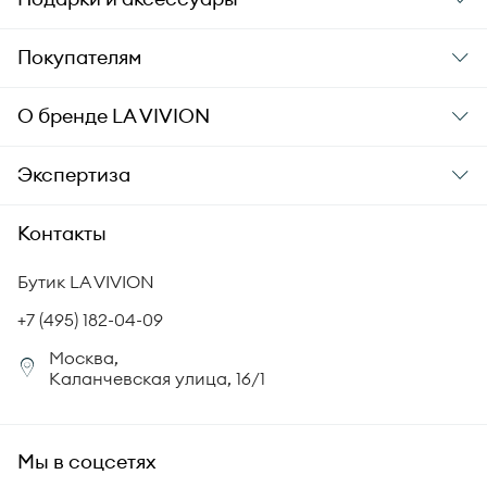
Подарки
Покупателям
Подарочные карты
Заказ и оплата
О бренде
LA VIVION
Уход за украшениями
Доставка
О компании
Экспертиза
Аксессуары
Гарантия подлинности
История бренда
Академия LA VIVION
Контакты
Комплект документов
Новости
Происхождение бриллиантов
Политика возврата
Бутик LA VIVION
СМИ о нас
Статьи
Сертификация бриллиантов
+7 (495) 182-04-09
Корпоративный портал
Москва,
Юридическая информация
Каланчевская улица, 16/1
FAQ
Мы в соцсетях