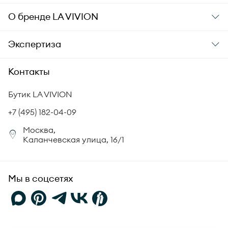
Подарочные карты
Заказ и оплата
О бренде
LA VIVION
Уход за украшениями
Доставка
О компании
Экспертиза
Аксессуары
Гарантия подлинности
История бренда
Академия LA VIVION
Контакты
Комплект документов
Новости
Происхождение бриллиантов
Политика возврата
Бутик LA VIVION
СМИ о нас
Статьи
Сертификация бриллиантов
+7 (495) 182-04-09
Корпоративный портал
Москва,
Юридическая информация
Каланчевская улица, 16/1
FAQ
Мы в соцсетях