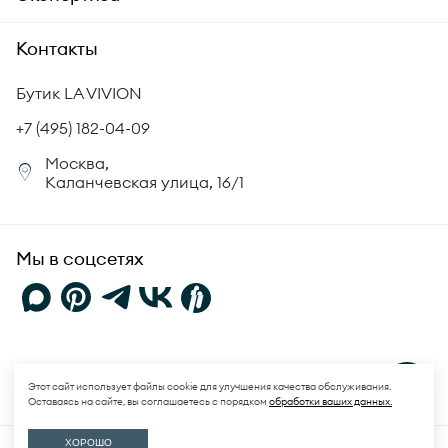
Гарантия подлинности
История бренда
Академия LA VIVION
Контакты
Комплект документов
Новости
Происхождение бриллиантов
Политика возврата
Бутик LA VIVION
СМИ о нас
Статьи
Сертификация бриллиантов
+7 (495) 182-04-09
Корпоративный портал
Москва,
Юридическая информация
Каланчевская улица, 16/1
FAQ
Мы в соцсетях
Политика конфиденциальности
и
Пользовательское соглашение
Этот сайт использует файлы cookie для улучшения качества обслуживания.
Оставаясь на сайте, вы соглашаетесь с порядком
обработки ваших данных.
© 2026 LA VIVION. Все права защищены.
ХОРОШО