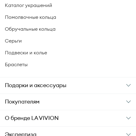
Каталог украшений
Помолвочные кольца
Обручальные кольца
Серьги
Подвески и колье
Браслеты
Подарки и аксессуары
Подарки
Покупателям
Подарочные карты
Заказ и оплата
О бренде
LA VIVION
Уход за украшениями
Доставка
О компании
Экспертиза
Аксессуары