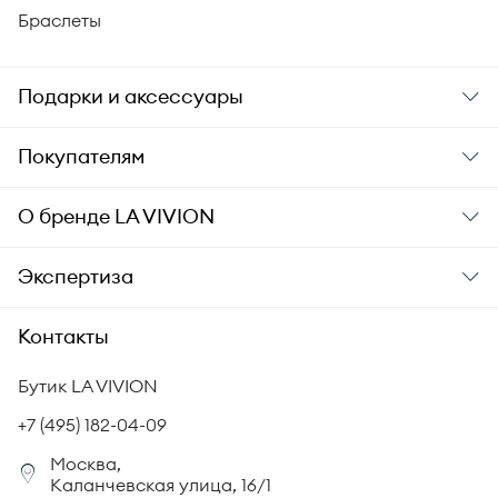
Браслеты
Подарки и аксессуары
Подарки
Покупателям
Подарочные карты
Заказ и оплата
О бренде
LA VIVION
Уход за украшениями
Доставка
О компании
Экспертиза
Аксессуары
Гарантия подлинности
История бренда
Академия LA VIVION
Контакты
Комплект документов
Новости
Происхождение бриллиантов
Политика возврата
Бутик LA VIVION
СМИ о нас
Статьи
Сертификация бриллиантов
+7 (495) 182-04-09
Корпоративный портал
Москва,
Юридическая информация
Каланчевская улица, 16/1