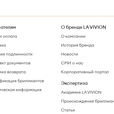
ателям
О бренде
LA VIVION
и оплата
О компании
вка
История бренда
тия подлинности
Новости
ект документов
СМИ о нас
ика возврата
Корпоративный портал
фикация бриллиантов
Экспертиза
ческая информация
Академия LA VIVION
Происхождение бриллиа
Статьи