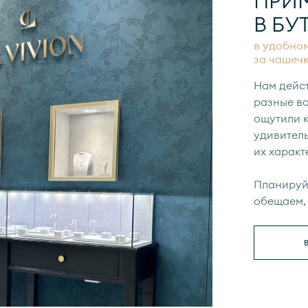
ПРИ
В БУ
в удобном
за чашеч
Нам дейс
разные ва
ощутили к
удивител
их характ
Планируйт
обещаем, 