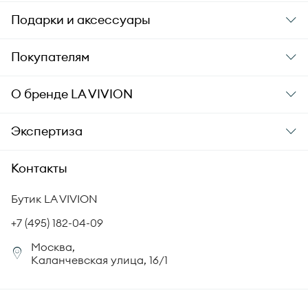
Подарки и аксессуары
Подарки
Покупателям
Подарочные карты
Заказ и оплата
О бренде
LA VIVION
Уход за украшениями
Доставка
О компании
Экспертиза
Аксессуары
Гарантия подлинности
История бренда
Академия LA VIVION
Контакты
Комплект документов
Новости
Происхождение бриллиантов
Политика возврата
Бутик LA VIVION
СМИ о нас
Статьи
Сертификация бриллиантов
+7 (495) 182-04-09
Корпоративный портал
Москва,
Юридическая информация
Каланчевская улица, 16/1
FAQ