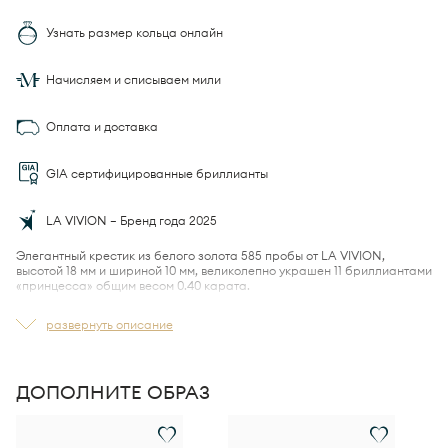
Узнать размер кольца онлайн
Начисляем и списываем мили
Оплата и доставка
GIA сертифицированные бриллианты
LA VIVION — Бренд года 2025
Элегантный крестик из белого золота 585 пробы от
LA VIVION,
высотой 18 мм и шириной 10 мм, великолепно украшен
11 бриллиантами
«принцесса» общим весом 0.40 карата.
Уникальный дизайн с ушком в форме сердца дополняется золотой
развернуть описание
цепочкой 750 пробы, подчеркивая изысканность и стиль.
ДОПОЛНИТЕ ОБРАЗ