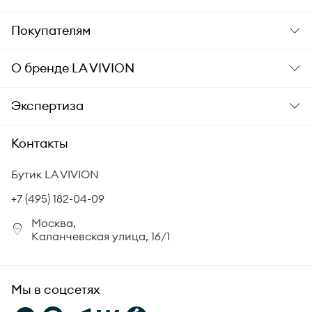
Подарки
Покупателям
Подарочные карты
Заказ и оплата
О бренде
LA VIVION
Уход за украшениями
Доставка
О компании
Экспертиза
Аксессуары
Гарантия подлинности
История бренда
Академия LA VIVION
Контакты
Комплект документов
Новости
Происхождение бриллиантов
Политика возврата
Бутик LA VIVION
СМИ о нас
Статьи
Сертификация бриллиантов
+7 (495) 182-04-09
Корпоративный портал
Москва,
Юридическая информация
Каланчевская улица, 16/1
FAQ
Мы в соцсетях