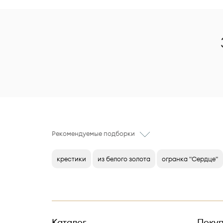
Рекомендуемые подборки
крестики
из белого золота
огранка "Сердце"
Каталог
Покуп