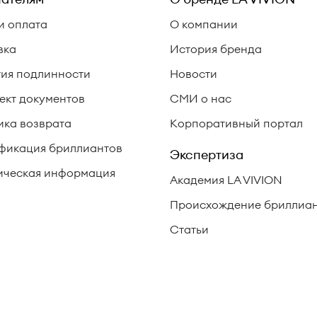
и оплата
О компании
вка
История бренда
тия подлинности
Новости
ект документов
СМИ о нас
ика возврата
Корпоративный портал
фикация бриллиантов
Экспертиза
ческая информация
Академия LA VIVION
Происхождение бриллиа
Статьи