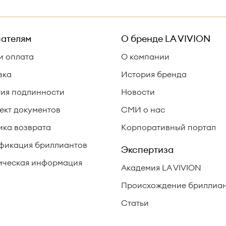
ателям
О бренде
LA VIVION
и оплата
О компании
вка
История бренда
тия подлинности
Новости
ект документов
СМИ о нас
ика возврата
Корпоративный портал
фикация бриллиантов
Экспертиза
ческая информация
Академия LA VIVION
Происхождение бриллиа
Статьи