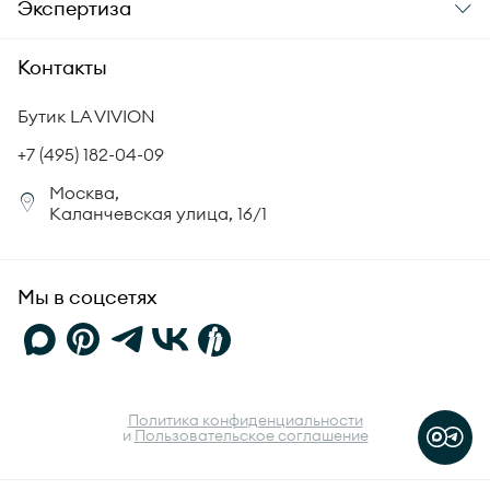
Экспертиза
Аксессуары
Гарантия подлинности
История бренда
Академия LA VIVION
Контакты
Комплект документов
Новости
Происхождение бриллиантов
Политика возврата
Бутик LA VIVION
СМИ о нас
Статьи
Сертификация бриллиантов
+7 (495) 182-04-09
Корпоративный портал
Москва,
Юридическая информация
Каланчевская улица, 16/1
FAQ
Мы в соцсетях
Политика конфиденциальности
и
Пользовательское соглашение