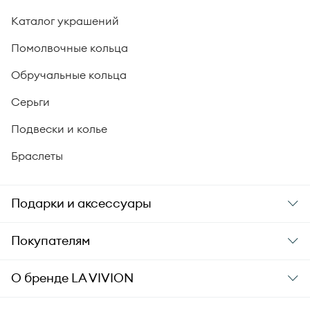
Каталог украшений
Помолвочные кольца
Обручальные кольца
Серьги
Подвески и колье
Браслеты
Подарки и аксессуары
Подарки
Покупателям
Подарочные карты
Заказ и оплата
О бренде
LA VIVION
Уход за украшениями
Доставка
О компании