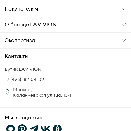
Подарки
Покупателям
Подарочные карты
Заказ и оплата
О бренде
LA VIVION
Уход за украшениями
Доставка
О компании
Экспертиза
Аксессуары
Гарантия подлинности
История бренда
Академия LA VIVION
Контакты
Комплект документов
Новости
Происхождение бриллиантов
Политика возврата
Бутик LA VIVION
СМИ о нас
Статьи
Сертификация бриллиантов
+7 (495) 182-04-09
Корпоративный портал
Москва,
Юридическая информация
Каланчевская улица, 16/1
FAQ
Мы в соцсетях