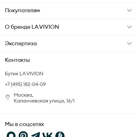
Подарки
Покупателям
Подарочные карты
Заказ и оплата
О бренде
LA VIVION
Уход за украшениями
Доставка
О компании
Экспертиза
Аксессуары
Гарантия подлинности
История бренда
Академия LA VIVION
Контакты
Комплект документов
Новости
Происхождение бриллиантов
Политика возврата
Бутик LA VIVION
СМИ о нас
Статьи
Сертификация бриллиантов
+7 (495) 182-04-09
Корпоративный портал
Москва,
Юридическая информация
Каланчевская улица, 16/1
FAQ
Мы в соцсетях