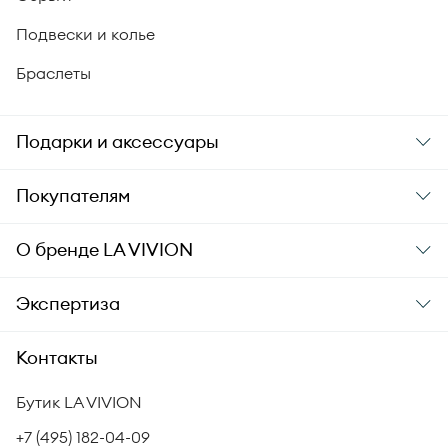
Подвески и колье
Браслеты
Подарки и аксессуары
Подарки
Покупателям
Подарочные карты
Заказ и оплата
О бренде
LA VIVION
Уход за украшениями
Доставка
О компании
Экспертиза
Аксессуары
Гарантия подлинности
История бренда
Академия LA VIVION
Контакты
Комплект документов
Новости
Происхождение бриллиантов
Политика возврата
Бутик LA VIVION
СМИ о нас
Статьи
Сертификация бриллиантов
+7 (495) 182-04-09