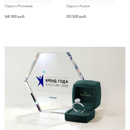
Серьги Princesse
Серьги Illusion
С
168 300 руб.
210 500 руб.
2