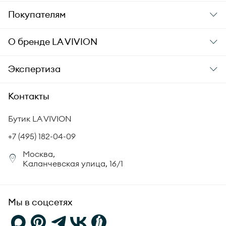
Подарки
Покупателям
Подарочные карты
Заказ и оплата
О бренде
LA VIVION
Уход за украшениями
Доставка
О компании
Экспертиза
Аксессуары
Гарантия подлинности
История бренда
Академия LA VIVION
Контакты
Комплект документов
Новости
Происхождение бриллиантов
Политика возврата
Бутик LA VIVION
СМИ о нас
Статьи
Сертификация бриллиантов
+7 (495) 182-04-09
Корпоративный портал
Москва,
Юридическая информация
Каланчевская улица, 16/1
FAQ
Мы в соцсетях