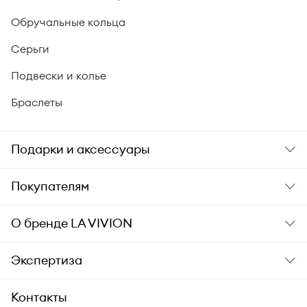
Обручальные кольца
Серьги
Подвески и колье
Браслеты
Подарки и аксессуары
Подарки
Покупателям
Подарочные карты
Заказ и оплата
О бренде
LA VIVION
Уход за украшениями
Доставка
О компании
Экспертиза
Аксессуары
Гарантия подлинности
История бренда
Академия LA VIVION
Контакты
Комплект документов
Новости