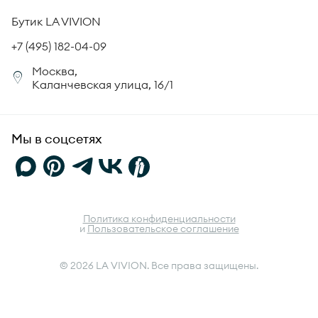
Происхождение бриллиантов
Политика возврата
Бутик LA VIVION
СМИ о нас
Статьи
Сертификация бриллиантов
+7 (495) 182-04-09
Корпоративный портал
Москва,
Юридическая информация
Каланчевская улица, 16/1
FAQ
Мы в соцсетях
Политика конфиденциальности
и
Пользовательское соглашение
© 2026 LA VIVION. Все права защищены.