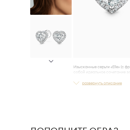
Изысканные серьги «Elle» (с фр
собой идеальное сочетание э
Изготовленные из белого золо
развернуть описание
центральными бриллиантами 
невероятную романтичность.
Погрузитесь в мир стиля и ут
украшениями, предназначенны