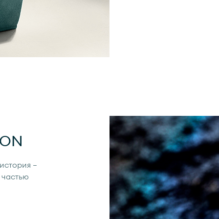
ION
 история —
 частью