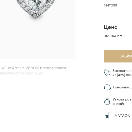
Металл
Цена
начислим
ЗАБР
. «Она») от
LA VIVION
представляют
Заказать п
легантности и роскоши.
+7 (495)
182
та с оправой halo, эти серьги украшены
Консульта
в форме сердца, придающими им
Узнать раз
онченности с этими уникальными
онлайн
ми подчеркнуть вашу красоту.
LA VIVION 