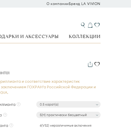
О компании
Бренд LA VIVION
ОДАРКИ И АКСЕССУАРЫ
КОЛЛЕКЦИИ
1HT01
риллианта и соответствие характеристик
 заключением ГОХРАН’а Российской Федерации и
GIA.
иллианта
0.5 карат(а)
а
5(H) практически бесцветный
анта
6(VS2) неразличимые включения