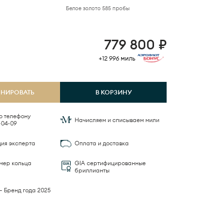
Белое золото 585 пробы
779 800
₽
+12 996
миль
ОНИРОВАТЬ
В КОРЗИНУ
о телефону
Начисляем и списываем мили
-04-09
ция эксперта
Оплата и доставка
мер кольца
GIA сертифицированные
бриллианты
— Бренд года 2025