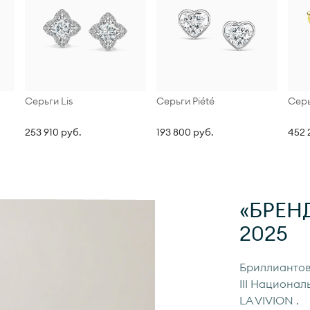
Серьги Lis
Серьги Piété
Серь
253 910 руб.
193 800 руб.
452 
«БРЕН
2025
Бриллиантов
III Национал
LA VIVION
.