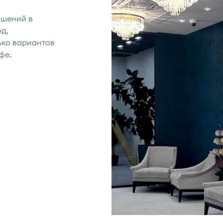
ашений в
д,
ько вариантов
фе.