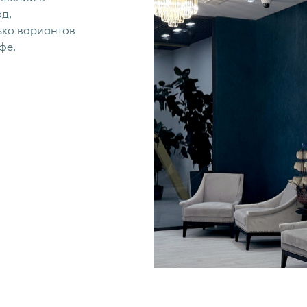
д,
ько вариантов
фе.