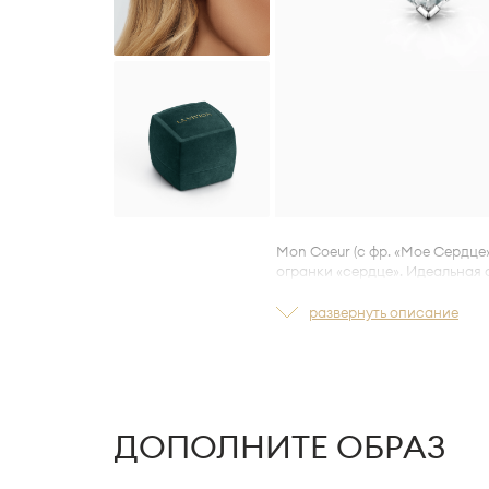
Mon Coeur (с фр. «Мое Сердце
огранки «сердце». Идеальная
LA VIVION ULock™
на винтово
вне зависимости
от толщины м
развернуть описание
ДОПОЛНИТЕ ОБРАЗ