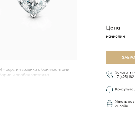
Цена
начислим
ЗАБР
») – серьги-гвоздики с бриллиантами
Заказать п
 форма и особая застежка
+7 (495)
182
м замке, удерживающая серьгу,
очки уха.
Консульта
Узнать раз
онлайн