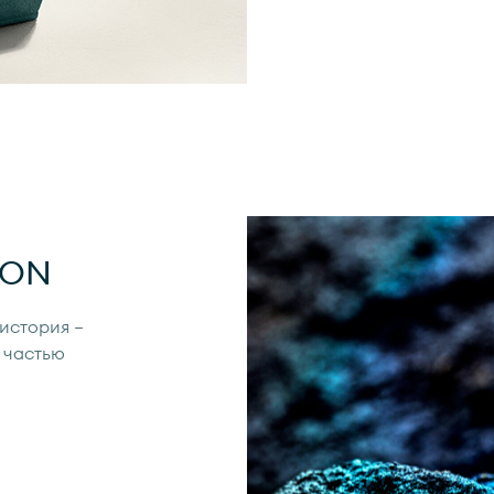
ION
 история —
 частью