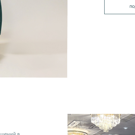
ПО
ашений в