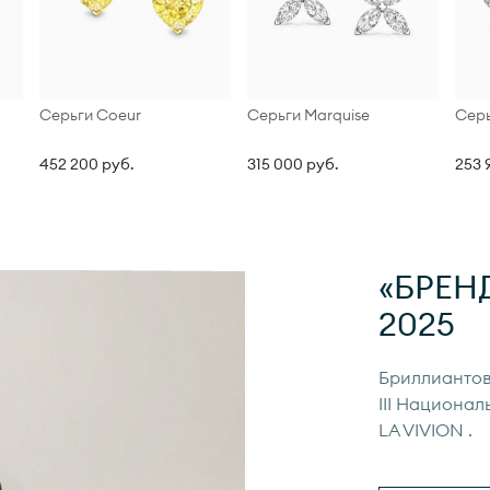
Серьги Coeur
Серьги Marquise
Серь
452 200 руб.
315 000 руб.
253 
«БРЕН
2025
Бриллиантов
III Национал
LA VIVION
.