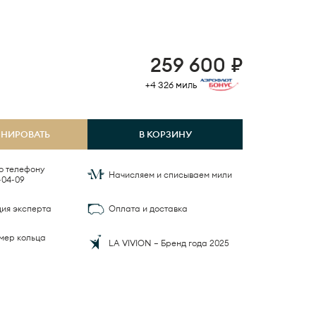
259 600
₽
+4 326
миль
ОНИРОВАТЬ
В КОРЗИНУ
о телефону
Начисляем и списываем мили
-04-09
ция эксперта
Оплата и доставка
мер кольца
LA VIVION — Бренд года 2025