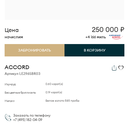
250 000
₽
Цена
начислим
+4 166
миль
ЗАБРОНИРОВАТЬ
В КОРЗИНУ
ACCORD
Артикул LE2965BR03
0.60 карат(а)
Изумруд
0.19 карат(а)
Бесцветные бриллианты
Белое золото 585 пробы
Металл
Заказать по телефону
+7 (495)
182-04-09