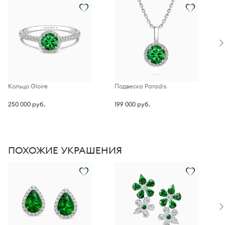
фиксацию на мочке уха.
Кольцо Gloire
Подвеска Paradis
П
d
250 000 руб.
199 000 руб.
1
ПОХОЖИЕ УКРАШЕНИЯ