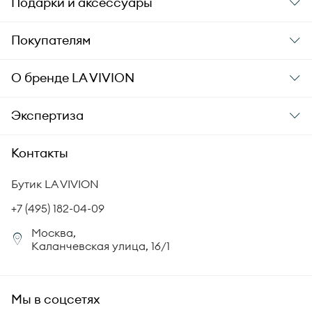
Подарки и аксессуары
Подарки
Покупателям
Подарочные карты
Заказ и оплата
О бренде
LA VIVION
Уход за украшениями
Доставка
О компании
Экспертиза
Аксессуары
Гарантия подлинности
История бренда
Академия LA VIVION
Контакты
Комплект документов
Новости
Происхождение бриллиантов
Политика возврата
Бутик LA VIVION
СМИ о нас
Статьи
Сертификация бриллиантов
+7 (495) 182-04-09
Корпоративный портал
Москва,
Юридическая информация
Каланчевская улица, 16/1
FAQ
Мы в соцсетях