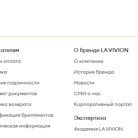
ателям
О бренде
LA VIVION
и оплата
О компании
вка
История бренда
тия подлинности
Новости
ект документов
СМИ о нас
ика возврата
Корпоративный портал
фикация бриллиантов
Экспертиза
ческая информация
Академия LA VIVION