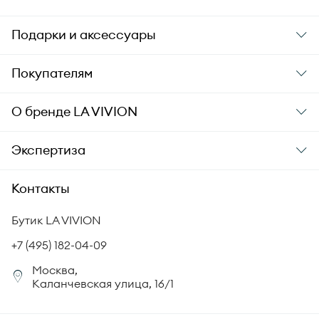
Подарки и аксессуары
Подарки
Покупателям
Подарочные карты
Заказ и оплата
О бренде
LA VIVION
Уход за украшениями
Доставка
О компании
Экспертиза
Аксессуары
Гарантия подлинности
История бренда
Академия LA VIVION
Контакты
Комплект документов
Новости
Происхождение бриллиантов
Политика возврата
Бутик LA VIVION
СМИ о нас
Статьи
Сертификация бриллиантов
+7 (495) 182-04-09
Корпоративный портал
Москва,
Юридическая информация
Каланчевская улица, 16/1
FAQ