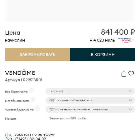
841 400
₽
Цена
начислим
+14 023
миль
ЗАБРОНИРОВАТЬ
В КОРЗИНУ
VENDÔME
Артикул LR2951BR01
1 карат(а)
Вес бриллианта
6(I) практически бесцветный
Цвет бриллианта
7(SI1) с незначительными включениями
Чистота бриллианта
Белое золото 585 пробы
Металл
Заказать по телефону
+7 (495)
182-04-09