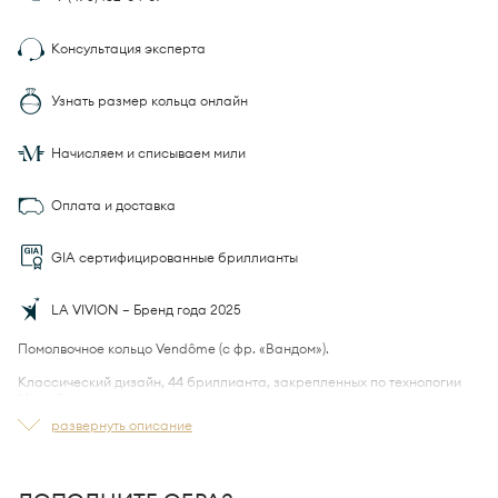
Консультация эксперта
Узнать размер кольца онлайн
Начисляем и списываем мили
Оплата и доставка
GIA сертифицированные бриллианты
LA VIVION — Бренд года 2025
Помолвочное кольцо Vendôme (с фр. «Вандом»).
Классический дизайн, 44 бриллианта, закрепленных по технологии
Micro Pave.
развернуть описание
Благодаря технологии
LA VIVION Ultra Comfort Fit™
кольцо удобно
садится на палец.