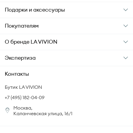
Подарки и аксессуары
Подарки
Покупателям
Подарочные карты
Заказ и оплата
О бренде
LA VIVION
Уход за украшениями
Доставка
О компании
Экспертиза
Аксессуары
Гарантия подлинности
История бренда
Академия LA VIVION
Контакты
Комплект документов
Новости
Происхождение бриллиантов
Политика возврата
Бутик LA VIVION
СМИ о нас
Статьи
Сертификация бриллиантов
+7 (495) 182-04-09
Корпоративный портал
Москва,
Юридическая информация
Каланчевская улица, 16/1
FAQ