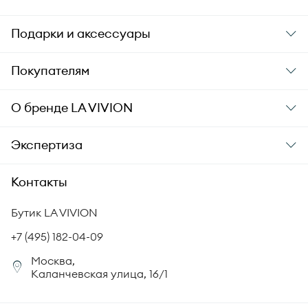
Подарки и аксессуары
Подарки
Покупателям
Подарочные карты
Заказ и оплата
О бренде
LA VIVION
Уход за украшениями
Доставка
О компании
Экспертиза
Аксессуары
Гарантия подлинности
История бренда
Академия LA VIVION
Контакты
Комплект документов
Новости
Происхождение бриллиантов
Политика возврата
Бутик LA VIVION
СМИ о нас
Статьи
Сертификация бриллиантов
+7 (495) 182-04-09
Корпоративный портал
Москва,
Юридическая информация
Каланчевская улица, 16/1
FAQ