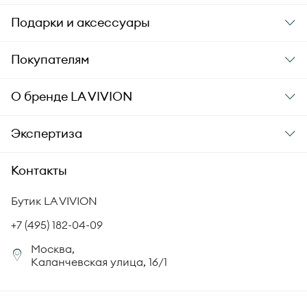
Подарки и аксессуары
Подарки
Покупателям
Подарочные карты
Заказ и оплата
О бренде
LA VIVION
Уход за украшениями
Доставка
О компании
Экспертиза
Аксессуары
Гарантия подлинности
История бренда
Академия LA VIVION
Контакты
Комплект документов
Новости
Происхождение бриллиантов
Политика возврата
Бутик LA VIVION
СМИ о нас
Статьи
Сертификация бриллиантов
+7 (495) 182-04-09
Корпоративный портал
Москва,
Юридическая информация
Каланчевская улица, 16/1
FAQ