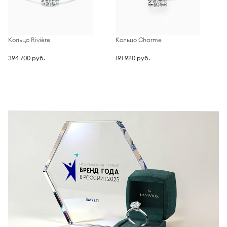
Кольцо Rivière
Кольцо Charme
К
394 700 руб.
191 920 руб.
2