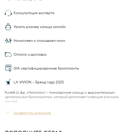
Консультация эксперта
Узнать размер кольца онлайн
Начисляем и списываем мили
Оплата и доставка
GIA сертифицированные бриллианты
LA VIVION — Бренд года 2025
Pureté (с фр. «Чистота») — помолвочное кольцо с выразительным
центральным бриллиантом, который дополняет сияющая россыпь
камней.
В центре — природный бриллиант, чьё сияние многократно усиливают
развернуть описание
две дорожки
из 102 камней.
Они создают эффект непрерывного
мерцания и визуально расширяют границы центрального камня.
Декоративные элементы в основании оправы продолжают эту игру,
улавливая каждый луч.