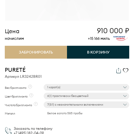
910 000
₽
Цена
начислим
+15 166
миль
ЗАБРОНИРОВАТЬ
В КОРЗИНУ
PURETÉ
Артикул LR3242BR01
1 карат(а)
Вес бриллианта
6(I) практически бесцветный
Цвет бриллианта
7(SI1) с незначительными включениями
Чистота бриллианта
Белое золото 585 пробы
Металл
Заказать по телефону
+7 (495)
182-04-09