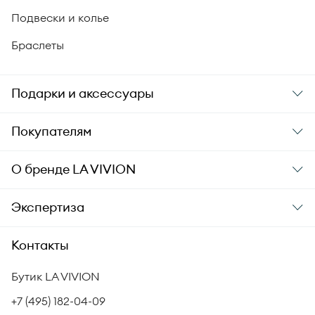
Подвески и колье
Браслеты
Подарки и аксессуары
Подарки
Покупателям
Подарочные карты
Заказ и оплата
О бренде
LA VIVION
Уход за украшениями
Доставка
О компании
Экспертиза
Аксессуары
Гарантия подлинности
История бренда
Академия LA VIVION
Контакты
Комплект документов
Новости
Происхождение бриллиантов
Политика возврата
Бутик LA VIVION
СМИ о нас
Статьи
Сертификация бриллиантов
+7 (495) 182-04-09
Корпоративный портал