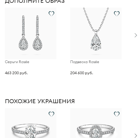
ДОПОЛНИТЕ ОБРАЗ
посадку кольца на пальце и удобство в течение всего дня.
Серьги Rosée
Подвеска Rosée
П
d
463 200 руб.
204 600 руб.
1
ПОХОЖИЕ УКРАШЕНИЯ