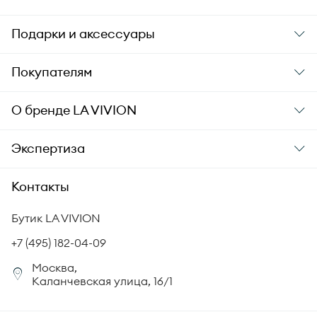
Подарки и аксессуары
Подарки
Покупателям
Подарочные карты
Заказ и оплата
О бренде
LA VIVION
Уход за украшениями
Доставка
О компании
Экспертиза
Аксессуары
Гарантия подлинности
История бренда
Академия LA VIVION
Контакты
Комплект документов
Новости
Происхождение бриллиантов
Политика возврата
Бутик LA VIVION
СМИ о нас
Статьи
Сертификация бриллиантов
+7 (495) 182-04-09
Корпоративный портал
Москва,
Юридическая информация
Каланчевская улица, 16/1
FAQ