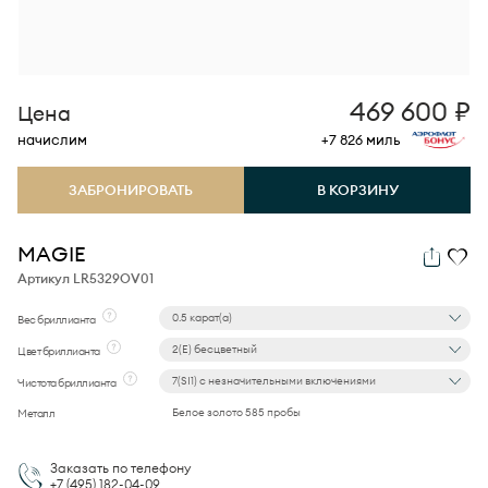
469 600
₽
Цена
начислим
+7 826
миль
ЗАБРОНИРОВАТЬ
В КОРЗИНУ
MAGIE
Артикул LR5329OV01
0.5 карат(а)
Вес бриллианта
2(E) бесцветный
Цвет бриллианта
7(SI1) с незначительными включениями
Чистота бриллианта
Белое золото 585 пробы
Металл
Заказать по телефону
+7 (495)
182-04-09