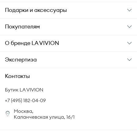
Подарки и аксессуары
Подарки
Покупателям
Подарочные карты
Заказ и оплата
О бренде
LA VIVION
Уход за украшениями
Доставка
О компании
Экспертиза
Аксессуары
Гарантия подлинности
История бренда
Академия LA VIVION
Контакты
Комплект документов
Новости
Происхождение бриллиантов
Политика возврата
Бутик LA VIVION
СМИ о нас
Статьи
Сертификация бриллиантов
+7 (495) 182-04-09
Корпоративный портал
Москва,
Юридическая информация
Каланчевская улица, 16/1
FAQ