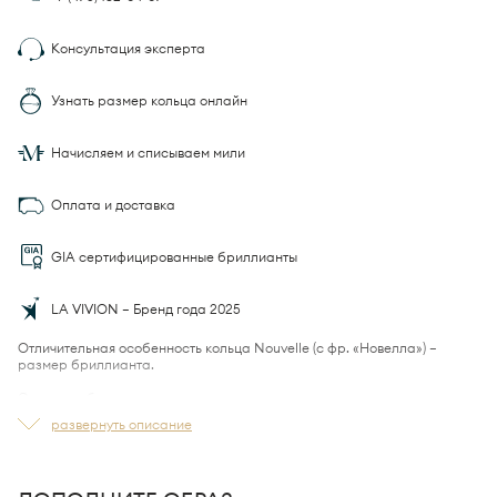
Консультация эксперта
Узнать размер кольца онлайн
Начисляем и списываем мили
Оплата и доставка
GIA сертифицированные бриллианты
LA VIVION — Бренд года 2025
Отличительная особенность кольца Nouvelle (с фр. «Новелла») —
размер бриллианта.
Овальные бриллианты отличаются тем, что они выглядят значительно
большими по размеру, в сравнении с бриллиантами других огранок
развернуть описание
того же веса.
Овальный бриллиант весом 0.50 карата визуально соизмерим с
круглым бриллиантом весом более 1 карата.