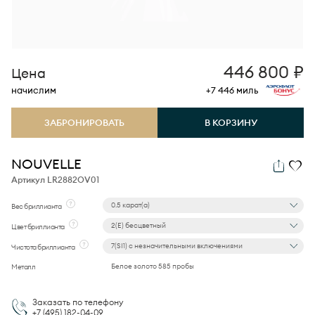
446 800
₽
Цена
начислим
+7 446
миль
ЗАБРОНИРОВАТЬ
В КОРЗИНУ
NOUVELLE
Артикул LR2882OV01
0.5 карат(а)
Вес бриллианта
2(E) бесцветный
Цвет бриллианта
7(SI1) с незначительными включениями
Чистота бриллианта
Белое золото 585 пробы
Металл
Заказать по телефону
+7 (495)
182-04-09