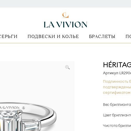
СЕРЬГИ
ПОДВЕСКИ И КОЛЬЕ
БРАСЛЕТЫ
П
HÉRITA
Артикул LR290
Подлинность б
подтверждены
сертификатом 
Вес бриллианта
Цвет бриллиант
Чистота брилли