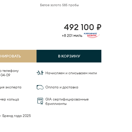
Белое золото 585 пробы
492 100
₽
+8 201
миль
ОНИРОВАТЬ
В КОРЗИНУ
о телефону
Начисляем и списываем мили
-04-09
ция эксперта
Оплата и доставка
мер кольца
GIA сертифицированные
бриллианты
— Бренд года 2025