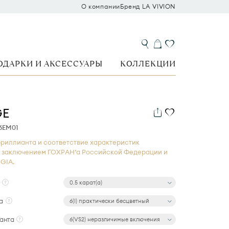
О компании
Бренд LA VIVION
ОДАРКИ И АКСЕССУАРЫ
КОЛЛЕКЦИИ
GE
6EM01
риллианта и соответствие характеристик
 заключением ГОХРАН’а Российской Федерации и
GIA.
0.5 карат(а)
а
6(I) практически бесцветный
анта
6(VS2) неразличимые включения