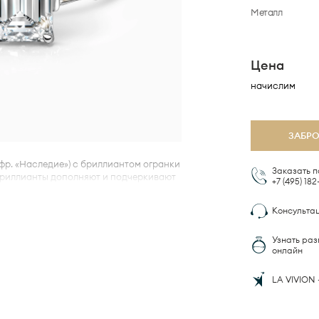
Металл
Цена
начислим
ЗАБР
 фр. «Наследие») с бриллиантом огранки
Заказать п
бриллианты дополняют и подчеркивают
+7 (495)
182
, оправа из белого золота формирует
Консульта
Узнать раз
онлайн
LA VIVION 