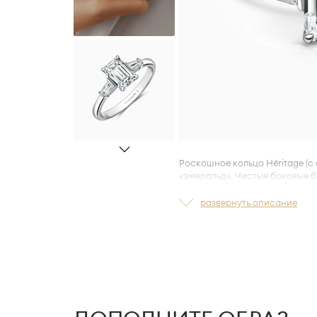
Роскошное кольцо Héritage (с
«эмеральд». Чистые боковые 
геометрию центрального камня
статусный облик кольца.
развернуть описание