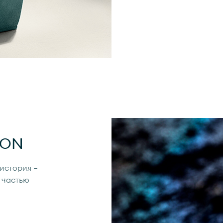
ION
 история —
 частью