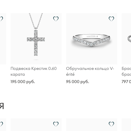
Подвеска Крестик 0.60
Обручальное кольцо V-
Брас
карата
érité
брас
195 000 руб.
95 000 руб.
797 
Я