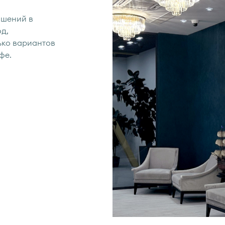
ашений в
д,
ько вариантов
фе.