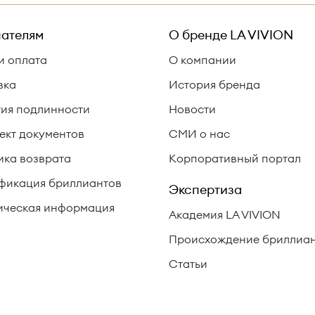
ателям
О бренде
LA VIVION
и оплата
О компании
вка
История бренда
тия подлинности
Новости
ект документов
СМИ о нас
ика возврата
Корпоративный портал
фикация бриллиантов
Экспертиза
ческая информация
Академия LA VIVION
Происхождение бриллиа
Статьи