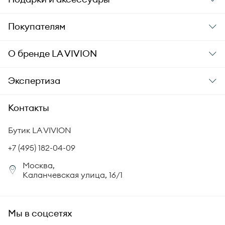
Подарки
Покупателям
Подарочные карты
Заказ и оплата
О бренде
LA VIVION
Уход за украшениями
Доставка
О компании
Экспертиза
Аксессуары
Гарантия подлинности
История бренда
Академия LA VIVION
Контакты
Комплект документов
Новости
Происхождение бриллиантов
Политика возврата
Бутик LA VIVION
СМИ о нас
Статьи
Сертификация бриллиантов
+7 (495) 182-04-09
Корпоративный портал
Москва,
Юридическая информация
Каланчевская улица, 16/1
FAQ
Мы в соцсетях