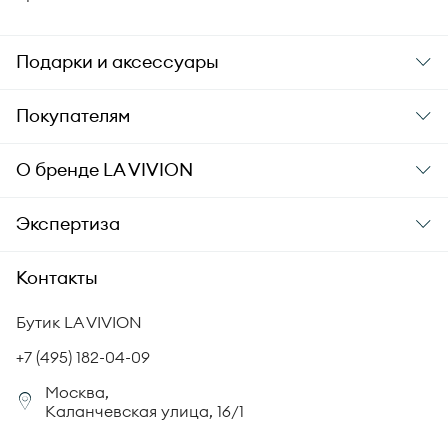
Подарки и аксессуары
Подарки
Покупателям
Подарочные карты
Заказ и оплата
О бренде
LA VIVION
Уход за украшениями
Доставка
О компании
Экспертиза
Аксессуары
Гарантия подлинности
История бренда
Академия LA VIVION
Контакты
Комплект документов
Новости
Происхождение бриллиантов
Политика возврата
Бутик LA VIVION
СМИ о нас
Статьи
Сертификация бриллиантов
+7 (495) 182-04-09
Корпоративный портал
Москва,
Юридическая информация
Каланчевская улица, 16/1
FAQ