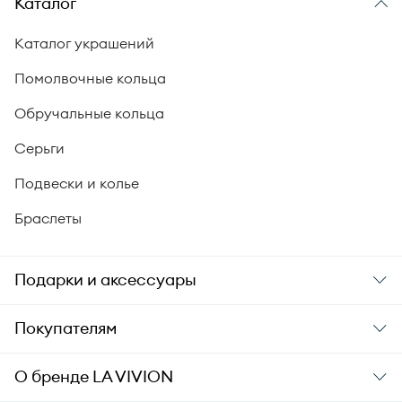
Каталог
Каталог украшений
Помолвочные кольца
Обручальные кольца
Серьги
Подвески и колье
Браслеты
Подарки и аксессуары
Подарки
Покупателям
Подарочные карты
Заказ и оплата
О бренде
LA VIVION
Уход за украшениями