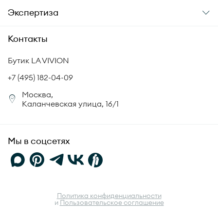
Доставка
О компании
Экспертиза
Аксессуары
Гарантия подлинности
История бренда
Академия LA VIVION
Контакты
Комплект документов
Новости
Происхождение бриллиантов
Политика возврата
Бутик LA VIVION
СМИ о нас
Статьи
Сертификация бриллиантов
+7 (495) 182-04-09
Корпоративный портал
Москва,
Юридическая информация
Каланчевская улица, 16/1
FAQ
Мы в соцсетях
Политика конфиденциальности
и
Пользовательское соглашение