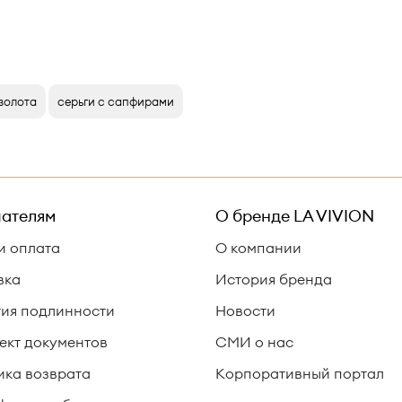
 золота
серьги с сапфирами
ателям
О бренде
LA VIVION
и оплата
О компании
вка
История бренда
тия подлинности
Новости
ект документов
СМИ о нас
ика возврата
Корпоративный портал