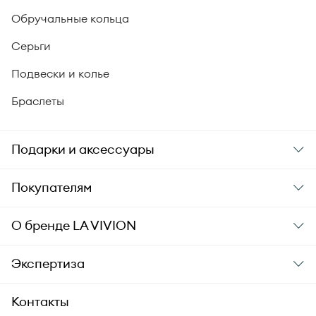
Обручальные кольца
Серьги
Подвески и колье
Браслеты
Подарки и аксессуары
Подарки
Покупателям
Подарочные карты
Заказ и оплата
О бренде
LA VIVION
Уход за украшениями
Доставка
О компании
Экспертиза
Аксессуары
Гарантия подлинности
История бренда
Академия LA VIVION
Контакты
Комплект документов
Новости