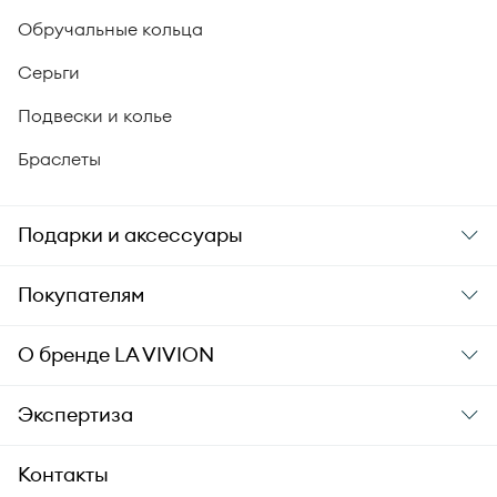
Обручальные кольца
Серьги
Подвески и колье
Браслеты
Подарки и аксессуары
Подарки
Покупателям
Подарочные карты
Заказ и оплата
О бренде
LA VIVION
Уход за украшениями
Доставка
О компании
Экспертиза
Аксессуары
Гарантия подлинности
История бренда
Академия LA VIVION
Контакты
Комплект документов
Новости