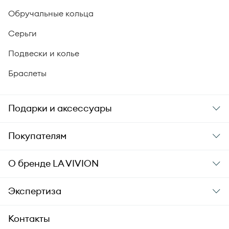
Обручальные кольца
Серьги
Подвески и колье
Браслеты
Подарки и аксессуары
Подарки
Покупателям
Подарочные карты
Заказ и оплата
О бренде
LA VIVION
Уход за украшениями
Доставка
О компании
Экспертиза
Аксессуары
Гарантия подлинности
История бренда
Академия LA VIVION
Контакты
Комплект документов
Новости