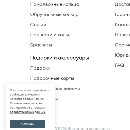
Помолвочные кольца
Доста
Обручальные кольца
Гаран
Серьги
Компл
Подвески и колье
Полит
Браслеты
Серти
Юриди
Подарки и аксессуары
FAQ
Подарки
Подарочные карты
Уход за украшениями
Этот сайт использует файлы
cookie для улучшения
Аксессуары
качества обслуживания.
Оставаясь на сайте, вы
соглашаетесь с порядком
обработки ваших данных.
ХОРОШО
© 2026 LA VIVION. Все права защищены.