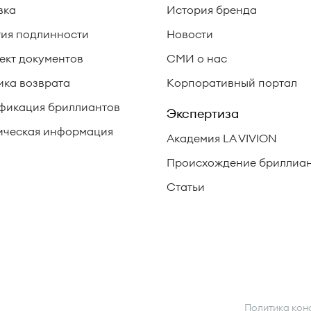
вка
История бренда
тия подлинности
Новости
ект документов
СМИ о нас
ика возврата
Корпоративный портал
фикация бриллиантов
Экспертиза
ческая информация
Академия LA VIVION
Происхождение бриллиа
Статьи
Политика кон