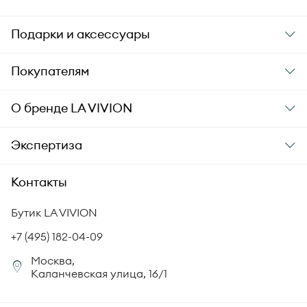
Подарки и аксессуары
Подарки
Покупателям
Подарочные карты
Заказ и оплата
О бренде
LA VIVION
Уход за украшениями
Доставка
О компании
Экспертиза
Аксессуары
Гарантия подлинности
История бренда
Академия LA VIVION
Контакты
Комплект документов
Новости
Происхождение бриллиантов
Политика возврата
Бутик LA VIVION
СМИ о нас
Статьи
Сертификация бриллиантов
+7 (495) 182-04-09
Корпоративный портал
Москва,
Юридическая информация
Каланчевская улица, 16/1
FAQ