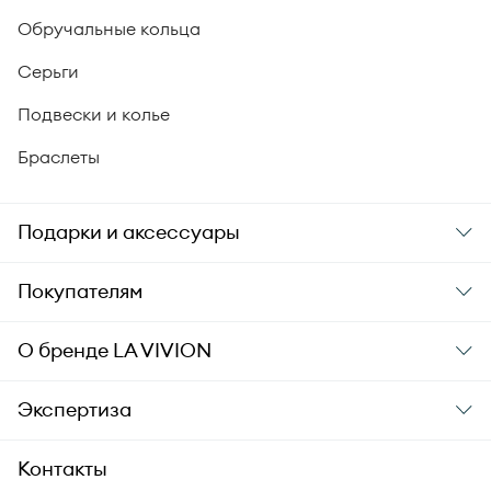
Обручальные кольца
Серьги
Подвески и колье
Браслеты
Подарки и аксессуары
Подарки
Покупателям
Подарочные карты
Заказ и оплата
О бренде
LA VIVION
Уход за украшениями
Доставка
О компании
Экспертиза
Аксессуары
Гарантия подлинности
История бренда
Академия LA VIVION
Контакты
Комплект документов
Новости