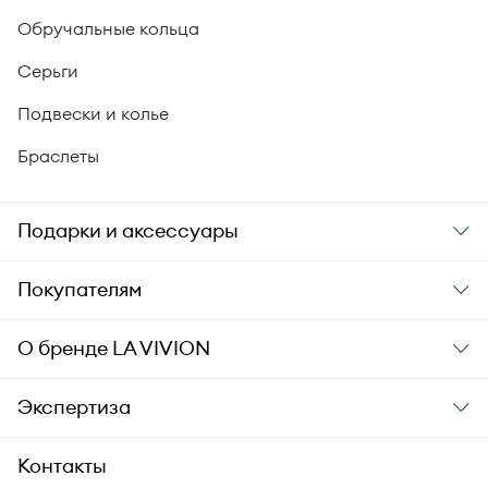
Обручальные кольца
Серьги
Подвески и колье
Браслеты
Подарки и аксессуары
Подарки
Покупателям
Подарочные карты
Заказ и оплата
О бренде
LA VIVION
Уход за украшениями
Доставка
О компании
Экспертиза
Аксессуары
Гарантия подлинности
История бренда
Академия LA VIVION
Контакты
Комплект документов
Новости