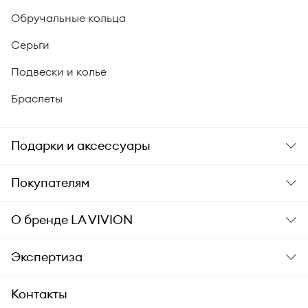
Обручальные кольца
Серьги
Подвески и колье
Браслеты
Подарки и аксессуары
Подарки
Покупателям
Подарочные карты
Заказ и оплата
О бренде
LA VIVION
Уход за украшениями
Доставка
О компании
Экспертиза
Аксессуары
Гарантия подлинности
История бренда
Академия LA VIVION
Контакты
Комплект документов
Новости