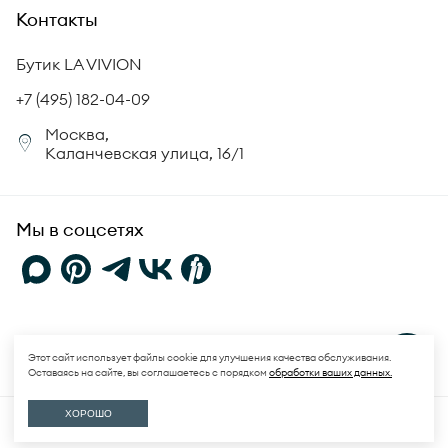
Академия LA VIVION
Контакты
Комплект документов
Новости
Происхождение бриллиантов
Политика возврата
Бутик LA VIVION
СМИ о нас
Статьи
Сертификация бриллиантов
+7 (495) 182-04-09
Корпоративный портал
Москва,
Юридическая информация
Каланчевская улица, 16/1
FAQ
Мы в соцсетях
Политика конфиденциальности
и
Пользовательское соглашение
Этот сайт использует файлы cookie для улучшения качества обслуживания.
Оставаясь на сайте, вы соглашаетесь с порядком
обработки ваших данных.
© 2026 LA VIVION. Все права защищены.
ХОРОШО