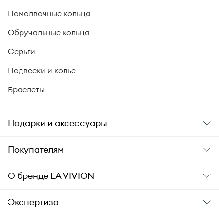
Помолвочные кольца
Обручальные кольца
Серьги
Подвески и колье
Браслеты
Подарки и аксессуары
Подарки
Покупателям
Подарочные карты
Заказ и оплата
О бренде
LA VIVION
Уход за украшениями
Доставка
О компании
Экспертиза
Аксессуары
Гарантия подлинности
История бренда