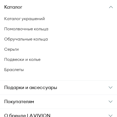
Каталог
Каталог украшений
Помолвочные кольца
Обручальные кольца
Серьги
Подвески и колье
Браслеты
Подарки и аксессуары
Подарки
Покупателям
Подарочные карты
Заказ и оплата
О бренде
LA VIVION