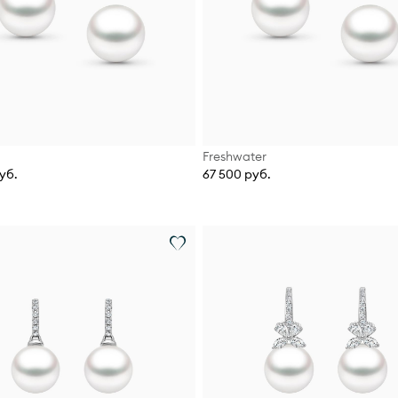
Freshwater
уб.
67 500 руб.