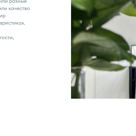
или разные
или качество
мир
еристиках.
гости,