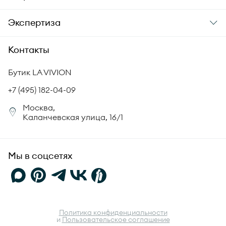
Уход за украшениями
Доставка
О компании
Экспертиза
Аксессуары
Гарантия подлинности
История бренда
Академия LA VIVION
Контакты
Комплект документов
Новости
Происхождение бриллиантов
Политика возврата
Бутик LA VIVION
СМИ о нас
Статьи
Сертификация бриллиантов
+7 (495) 182-04-09
Корпоративный портал
Москва,
Юридическая информация
Каланчевская улица, 16/1
FAQ
Мы в соцсетях
Политика конфиденциальности
и
Пользовательское соглашение