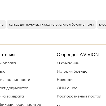
ота
кольца для помолвки из желтого золота с бриллиантами
клас
ателям
О бренде
LA VIVION
и оплата
О компании
вка
История бренда
тия подлинности
Новости
ект документов
СМИ о нас
ика возврата
Корпоративный портал
фикация бриллиантов