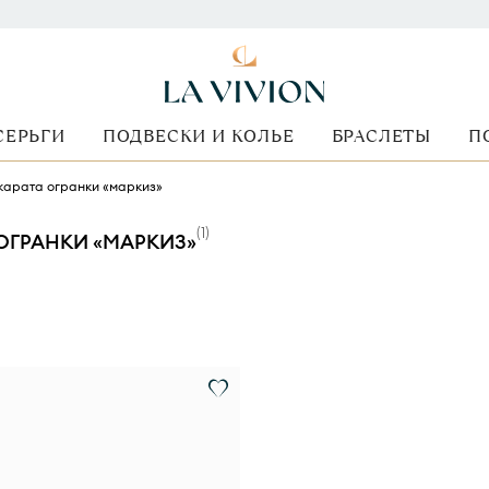
СЕРЬГИ
ПОДВЕСКИ И КОЛЬЕ
БРАСЛЕТЫ
П
 карата огранки «маркиз»
(
1
)
ОГРАНКИ «МАРКИЗ»
ранки
Стоимость
Вид оправы
Металл