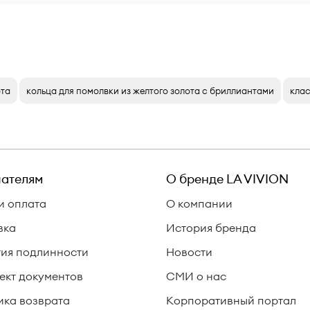
ота
кольца для помолвки из желтого золота с бриллиантами
клас
ателям
О бренде
LA VIVION
и оплата
О компании
вка
История бренда
тия подлинности
Новости
ект документов
СМИ о нас
ика возврата
Корпоративный портал